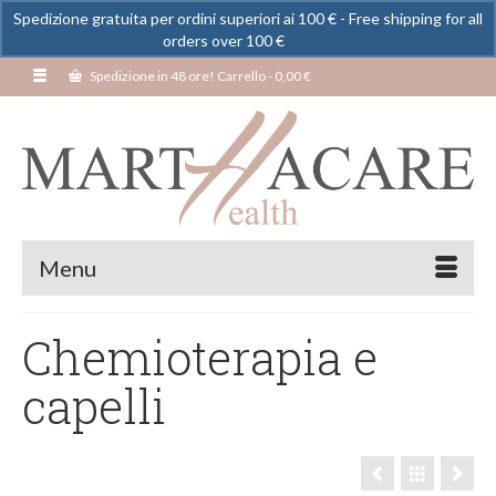
Spedizione gratuita per ordini superiori ai 100 € - Free shipping for all
orders over 100 €
Ignora
Spedizione in 48 ore! Carrello
-
0,00
€
Menu
Chemioterapia e
capelli