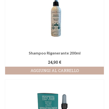
varianti.
Le
opzioni
possono
essere
scelte
nella
pagina
del
Shampoo Rigenerante 200ml
prodotto
24,90
€
AGGIUNGI AL CARRELLO