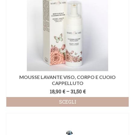
MOUSSE LAVANTE VISO, CORPO E CUOIO
CAPPELLUTO
18,90
€
–
31,50
€
SCEGLI
Questo
prodotto
ha
più