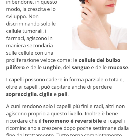
inibendone, in questo
modo, la crescita e lo
sviluppo. Non
discriminando solo le
cellule tumorali, i
farmaci, agiscono in
maniera secondaria
sulle cellule con una
proliferazione veloce come: le
cellule del bulbo
pilifero
e delle
unghie
, del
sangue
e delle
mucose
.
I capelli possono cadere in forma parziale o totale,
oltre ai capelli, può capitare anche di perdere
sopracciglia
,
ciglia
e
peli
.
Alcuni rendono solo i capelli più fini e radi, altri non
agiscono proprio a questo livello. Inoltre è bene
ricordare che il
fenomeno è reversibile
e i capelli
ricominciano a crescere dopo poche settimane dalla
fine del trattamento. Tutto torna completamente