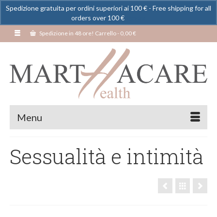
Spedizione gratuita per ordini superiori ai 100 € - Free shipping for all
orders over 100 €
Ignora
Spedizione in 48 ore! Carrello
-
0,00
€
Menu
Sessualità e intimità