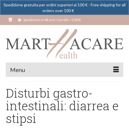
Spedizione gratuita per ordini superiori ai 100 € - Free shipping for all
orders over 100 €
Ignora
Spedizione in 48 ore! Carrello
-
0,00
€
Menu
Disturbi gastro-
intestinali: diarrea e
stipsi