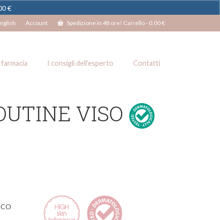
100 €
Ignora
nglish
Account
Spedizione in 48 ore! Carrello
-
0,00
€
 farmacia
I consigli dell’esperto
Contatti
OUTINE VISO
ICO