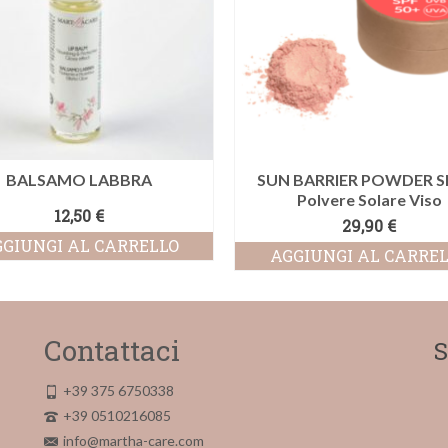
BALSAMO LABBRA
SUN BARRIER POWDER S
Polvere Solare Viso
12,50
€
29,90
€
GIUNGI AL CARRELLO
AGGIUNGI AL CARRE
Contattaci
S
+39 375 6750338
+39 0510216085
info@martha-care.com