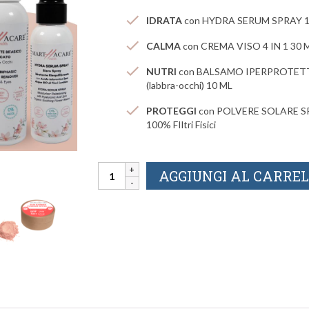
IDRATA
con HYDRA SERUM SPRAY 1
CALMA
con CREMA VISO 4 IN 1 30 
NUTRI
con BALSAMO IPERPROTET
(labbra-occhi) 10 ML
PROTEGGI
con POLVERE SOLARE S
100% FIltri Fisici
KIT
AGGIUNGI AL CARRE
BEAUTY
ROUTINE
VISO
quantità