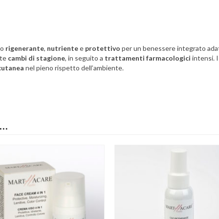
to
rigenerante
,
nutriente
e
protettivo
per un benessere integrato adatt
nte
cambi di stagione
, in seguito a
trattamenti farmacologici
intensi. 
 cutanea
nel pieno rispetto dell’ambiente.
e…