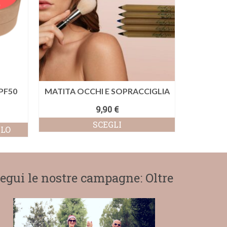
PF50
MATITA OCCHI E SOPRACCIGLIA
Hydra 
D
9,90
€
SCEGLI
LLO
AGGI
Questo
prodotto
ha
più
egui le nostre campagne: Oltre
varianti.
Le
opzioni
possono
essere