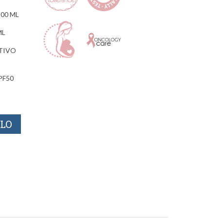
00 ML
ML
TIVO
PF50
LLO