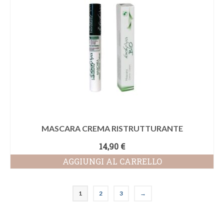
più
varianti.
Le
opzioni
possono
essere
scelte
nella
pagina
del
prodotto
MASCARA CREMA RISTRUTTURANTE
14,90
€
AGGIUNGI AL CARRELLO
1
2
3
→