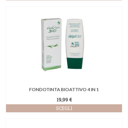
FONDOTINTA BIOATTIVO 4 IN 1
19,99
€
SCEGLI
Questo
prodotto
ha