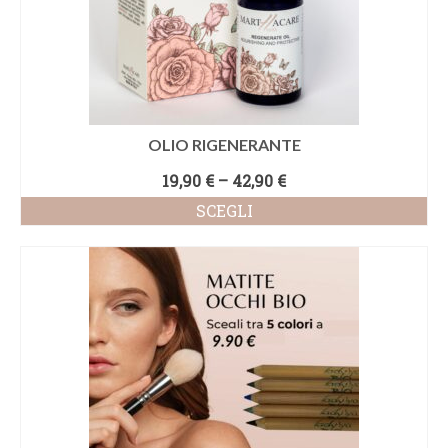
OLIO RIGENERANTE
19,90
€
–
42,90
€
SCEGLI
Questo
prodotto
ha
più
varianti.
Le
opzioni
possono
essere
scelte
nella