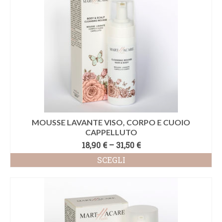
MOUSSE LAVANTE VISO, CORPO E CUOIO
CAPPELLUTO
18,90
€
–
31,50
€
SCEGLI
Questo
prodotto
ha
più
varianti.
Le