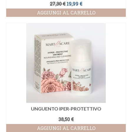
Il
Il
27,30
€
19,99
€
prezzo
prezzo
AGGIUNGI AL CARRELLO
originale
attuale
era:
è:
27,30 €.
19,99 €.
UNGUENTO IPER-PROTETTIVO
38,50
€
AGGIUNGI AL CARRELLO