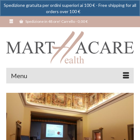
Spedizione gratuita per ordini superiori ai 100 € - Free shipping for all
orders over 100 €
Ignora
Spedizione in 48 ore! Carrello
-
0,00
€
Menu