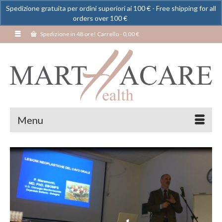
Spedizione gratuita per ordini superiori ai 100 € - Free shipping for all
orders over 100 €
Ignora
Spedizione in 48 ore! Carrello
-
0,00
€
Menu