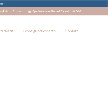
100 €
Ignora
nglish
Account
Spedizione in 48 ore! Carrello
-
0,00
€
 farmacia
I consigli dell’esperto
Contatti