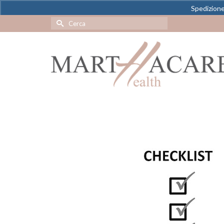
Spedizione 
Cerca
per: