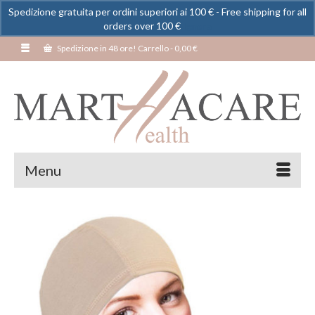
Spedizione gratuita per ordini superiori ai 100 € - Free shipping for all
orders over 100 €
Ignora
Spedizione in 48 ore! Carrello
-
0,00
€
Menu