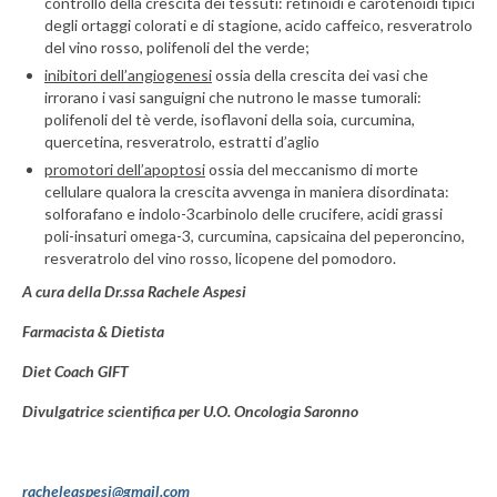
controllo della crescita dei tessuti: retinoidi e carotenoidi tipici
degli ortaggi colorati e di stagione, acido caffeico, resveratrolo
del vino rosso, polifenoli del the verde;
inibitori dell’angiogenesi
ossia della crescita dei vasi che
irrorano i vasi sanguigni che nutrono le masse tumorali:
polifenoli del tè verde, isoflavoni della soia, curcumina,
quercetina, resveratrolo, estratti d’aglio
promotori dell’apoptosi
ossia del meccanismo di morte
cellulare qualora la crescita avvenga in maniera disordinata:
solforafano e indolo-3carbinolo delle crucifere, acidi grassi
poli-insaturi omega-3, curcumina, capsicaina del peperoncino,
resveratrolo del vino rosso, licopene del pomodoro.
A cura della Dr.ssa Rachele Aspesi
Farmacista & Dietista
Diet Coach GIFT
Divulgatrice scientifica per U.O. Oncologia Saronno
racheleaspesi@gmail.com