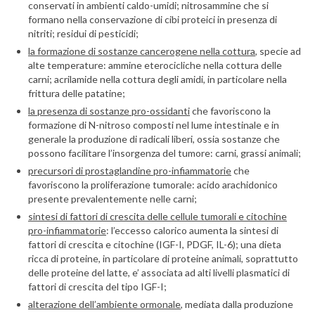
conservati in ambienti caldo-umidi; nitrosammine che si
formano nella conservazione di cibi proteici in presenza di
nitriti; residui di pesticidi;
la formazione di sostanze cancerogene nella cottura
, specie ad
alte temperature: ammine eterocicliche nella cottura delle
carni; acrilamide nella cottura degli amidi, in particolare nella
frittura delle patatine;
la presenza di sostanze pro-ossidanti
che favoriscono la
formazione di N-nitroso composti nel lume intestinale e in
generale la produzione di radicali liberi, ossia sostanze che
possono facilitare l’insorgenza del tumore: carni, grassi animali;
precursori di prostaglandine pro-infiammatorie
che
favoriscono la proliferazione tumorale: acido arachidonico
presente prevalentemente nelle carni;
sintesi di fattori di crescita delle cellule tumorali e citochine
pro-infiammatorie
: l’eccesso calorico aumenta la sintesi di
fattori di crescita e citochine (IGF-I, PDGF, IL-6); una dieta
ricca di proteine, in particolare di proteine animali, soprattutto
delle proteine del latte, e’ associata ad alti livelli plasmatici di
fattori di crescita del tipo IGF-I;
alterazione dell’ambiente ormonale
, mediata dalla produzione