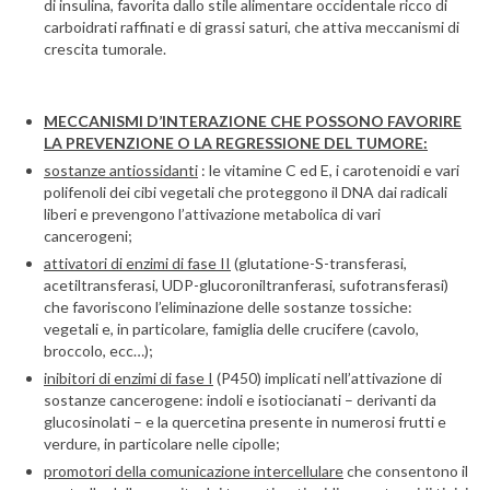
di insulina, favorita dallo stile alimentare occidentale ricco di
carboidrati raffinati e di grassi saturi, che attiva meccanismi di
crescita tumorale.
MECCANISMI D’INTERAZIONE CHE POSSONO FAVORIRE
LA PREVENZIONE O LA REGRESSIONE DEL TUMORE:
sostanze antiossidanti
: le vitamine C ed E, i carotenoidi e vari
polifenoli dei cibi vegetali che proteggono il DNA dai radicali
liberi e prevengono l’attivazione metabolica di vari
cancerogeni;
attivatori di enzimi di fase II
(glutatione-S-transferasi,
acetiltransferasi, UDP-glucoroniltranferasi, sufotransferasi)
che favoriscono l’eliminazione delle sostanze tossiche:
vegetali e, in particolare, famiglia delle crucifere (cavolo,
broccolo, ecc…);
inibitori di enzimi di fase I
(P450) implicati nell’attivazione di
sostanze cancerogene: indoli e isotiocianati – derivanti da
glucosinolati – e la quercetina presente in numerosi frutti e
verdure, in particolare nelle cipolle;
promotori della comunicazione intercellulare
che consentono il