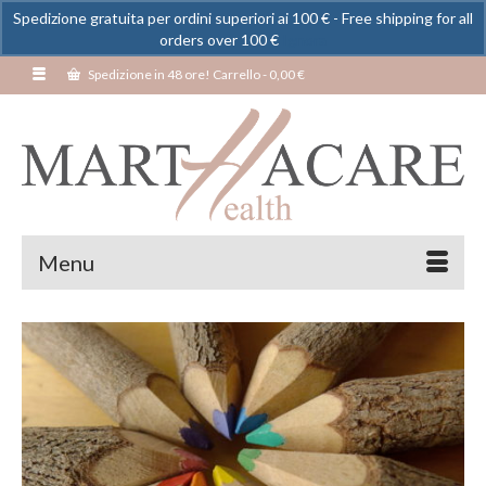
Spedizione gratuita per ordini superiori ai 100 € - Free shipping for all
orders over 100 €
Ignora
Spedizione in 48 ore! Carrello
-
0,00
€
Menu