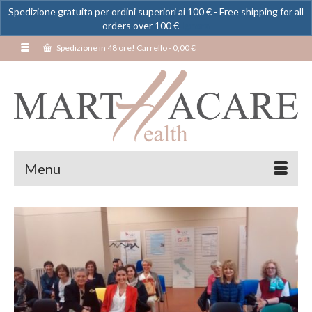
Spedizione gratuita per ordini superiori ai 100 € - Free shipping for all
orders over 100 €
Ignora
Spedizione in 48 ore! Carrello
-
0,00
€
Menu