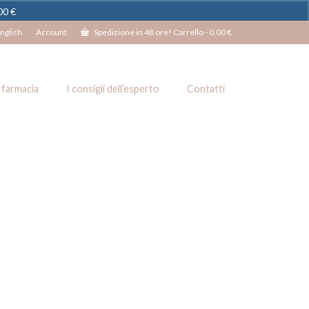
100 €
Ignora
nglish
Account
Spedizione in 48 ore! Carrello
-
0,00
€
 farmacia
I consigli dell’esperto
Contatti