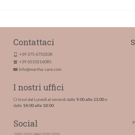
Contattaci
S
+39 375 6750338
+39 0510216085
info@martha-care.com
I nostri uffici
Ci trovi dal Lunedì al venerdì dalle
9.00 alle 13.00
e
dalle
14:00 alle 18:00
Social
P