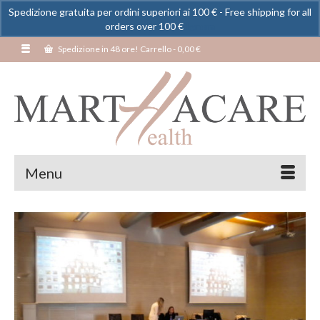
Spedizione gratuita per ordini superiori ai 100 € - Free shipping for all
orders over 100 €
Ignora
Spedizione in 48 ore! Carrello
-
0,00
€
Menu