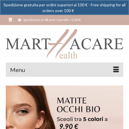
Spedizione gratuita per ordini superiori ai 100 € - Free shipping for all
orders over 100 €
Ignora
Spedizione in 48 ore! Carrello
-
0,00
€
Menu