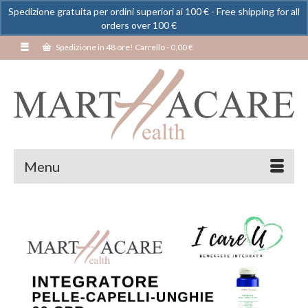
Spedizione gratuita per ordini superiori ai 100 € - Free shipping for all
orders over 100 €
Ignora
Spedizione in 48 ore! Carrello
-
0,00
€
Menu