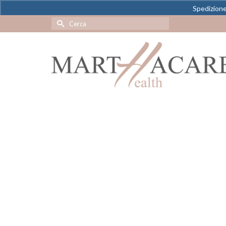
Spedizione 
Cerca
per: