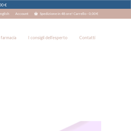
100 €
Ignora
nglish
Account
Spedizione in 48 ore! Carrello
-
0,00
€
 farmacia
I consigli dell’esperto
Contatti