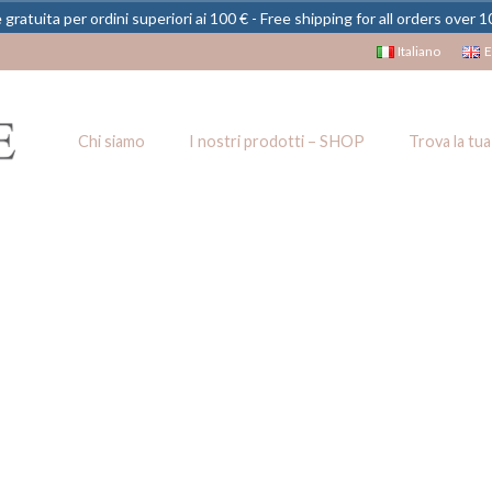
gratuita per ordini superiori ai 100 € - Free shipping for all orders over 
Italiano
E
Chi siamo
I nostri prodotti – SHOP
Trova la tua