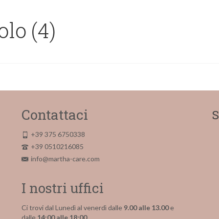
olo (4)
Contattaci
S
+39 375 6750338
+39 0510216085
info@martha-care.com
I nostri uffici
Ci trovi dal Lunedì al venerdì dalle
9.00 alle 13.00
e
dalle
14:00 alle 18:00