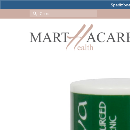
Spedizione 
Cerca
per: