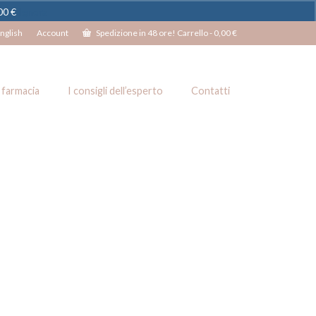
100 €
Ignora
nglish
Account
Spedizione in 48 ore! Carrello
-
0,00
€
 farmacia
I consigli dell’esperto
Contatti