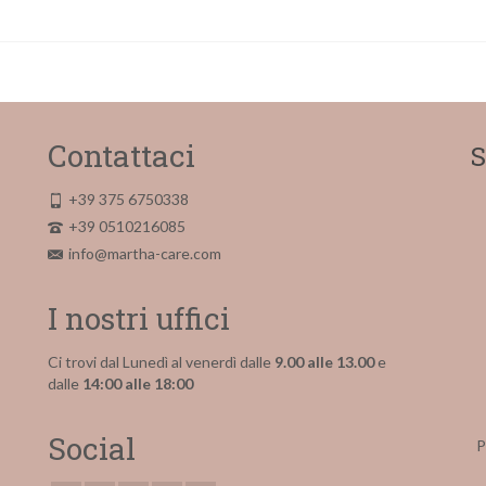
Contattaci
S
+39 375 6750338
+39 0510216085
info@martha-care.com
I nostri uffici
Ci trovi dal Lunedì al venerdì dalle
9.00 alle 13.00
e
dalle
14:00 alle 18:00
Social
P