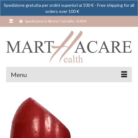
Spedizione gratuita per ordini superiori ai 100 € - Free shipping for all
orders over 100 €
Ignora
Spedizione in 48 ore! Carrello
-
0,00
€
Menu