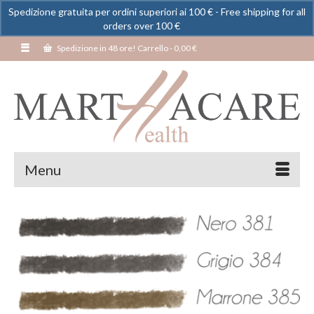
Spedizione gratuita per ordini superiori ai 100 € - Free shipping for all
orders over 100 €
Ignora
Spedizione in 48 ore! Carrello
-
0,00
€
Menu