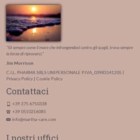
più
varianti.
Le
opzioni
possono
essere
scelte
nella
"Sii sempre come il mare che infrangendosi contro gli scogli, trova sempre
pagina
la forza di riprovarci."
del
Jim Morrison
prodotto
C.I.L. PHARMA SRLS UNIPERSONALE P.IVA_03983141205 |
Privacy Policy
|
Cookie Policy
Contattaci
+39 375 6750338
+39 0510216085
info@martha-care.com
I nostri uffici