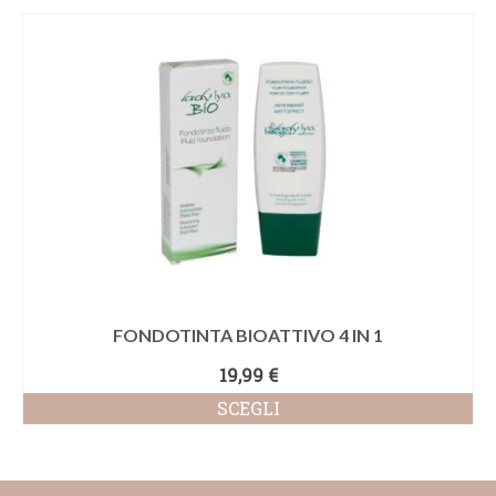
FONDOTINTA BIOATTIVO 4 IN 1
19,99
€
SCEGLI
Questo
prodotto
ha