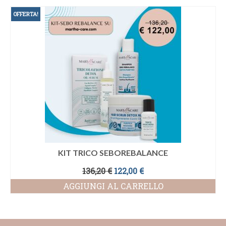
OFFERTA!
KIT TRICO SEBOREBALANCE
Il
Il
136,20
€
122,00
€
prezzo
prezzo
AGGIUNGI AL CARRELLO
originale
attuale
era:
è:
136,20 €.
122,00 €.