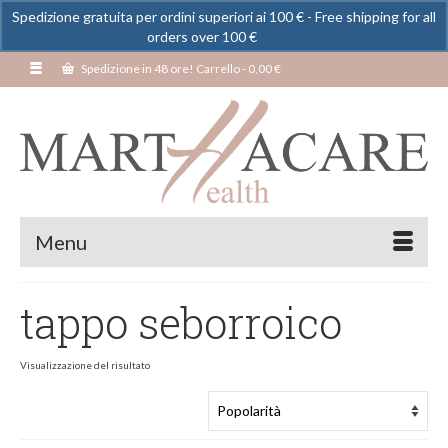
Spedizione gratuita per ordini superiori ai 100 € - Free shipping for all
orders over 100 €
Ignora
Spedizione in 48 ore! Carrello
-
0,00
€
Menu
tappo seborroico
Visualizzazione del risultato