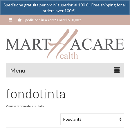
Spedizione gratuita per ordini superiori ai 100 € - Free shipping for all
orders over 100 €
Ignora
Spedizione in 48 ore! Carrello
-
0,00
€
Menu
fondotinta
Visualizzazione del risultato