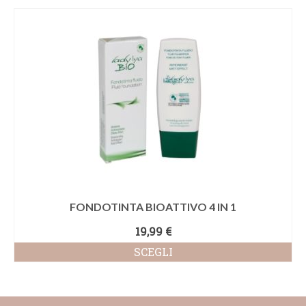
FONDOTINTA BIOATTIVO 4 IN 1
19,99
€
SCEGLI
Questo
prodotto
ha