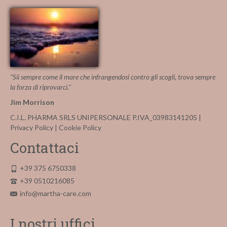
più
varianti.
Le
opzioni
possono
essere
scelte
nella
"Sii sempre come il mare che infrangendosi contro gli scogli, trova sempre
pagina
la forza di riprovarci."
del
Jim Morrison
prodotto
C.I.L. PHARMA SRLS UNIPERSONALE P.IVA_03983141205 |
Privacy Policy
|
Cookie Policy
Contattaci
+39 375 6750338
+39 0510216085
info@martha-care.com
I nostri uffici