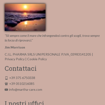
più
varianti.
Le
opzioni
possono
essere
scelte
nella
"Sii sempre come il mare che infrangendosi contro gli scogli, trova sempre
pagina
la forza di riprovarci."
del
Jim Morrison
prodotto
C.I.L. PHARMA SRLS UNIPERSONALE P.IVA_03983141205 |
Privacy Policy
|
Cookie Policy
Contattaci
+39 375 6750338
+39 0510216085
info@martha-care.com
I nostri uffici