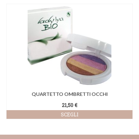
QUARTETTO OMBRETTI OCCHI
21,50
€
SCEGLI
Questo
prodotto
ha