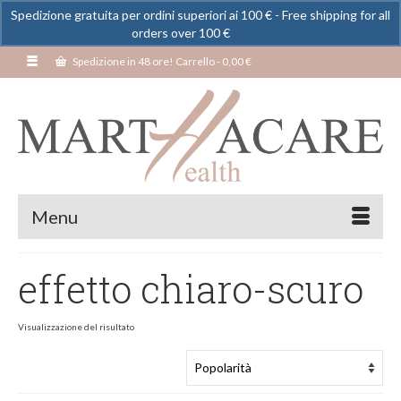
Spedizione gratuita per ordini superiori ai 100 € - Free shipping for all
orders over 100 €
Ignora
Spedizione in 48 ore! Carrello
-
0,00
€
Menu
effetto chiaro-scuro
Visualizzazione del risultato