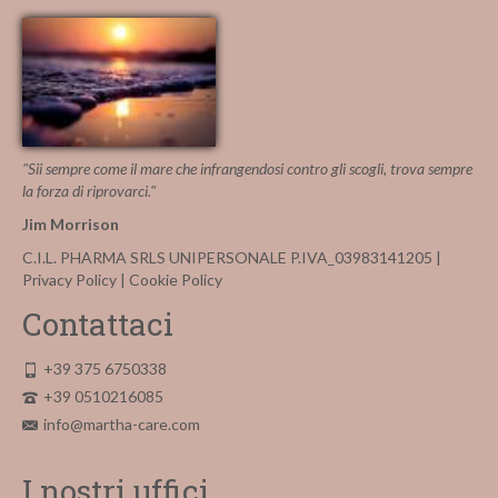
più
varianti.
Le
opzioni
possono
essere
scelte
nella
"Sii sempre come il mare che infrangendosi contro gli scogli, trova sempre
pagina
la forza di riprovarci."
del
Jim Morrison
prodotto
C.I.L. PHARMA SRLS UNIPERSONALE P.IVA_03983141205 |
Privacy Policy
|
Cookie Policy
Contattaci
+39 375 6750338
+39 0510216085
info@martha-care.com
I nostri uffici