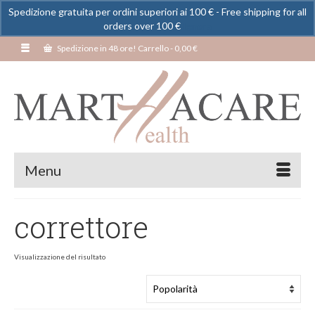
Spedizione gratuita per ordini superiori ai 100 € - Free shipping for all
orders over 100 €
Ignora
Spedizione in 48 ore! Carrello
-
0,00
€
Menu
correttore
Visualizzazione del risultato