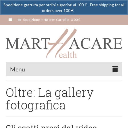
Spedizione gratuita per ordini superiori ai 100 € - Free shipping for all
orders over 100 €
Ignora
Spedizione in 48 ore! Carrello
-
0,00
€
Menu
Oltre: La gallery
fotografica
Gli scatti presi dal video